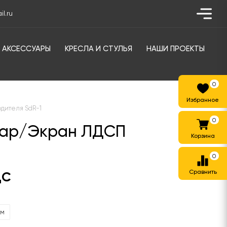
l.ru
АКСЕССУАРЫ
КРЕСЛА И СТУЛЬЯ
НАШИ ПРОЕКТЫ
0
одителя SdR-1
0
муар/Экран ЛДСП
0
ДС
мм