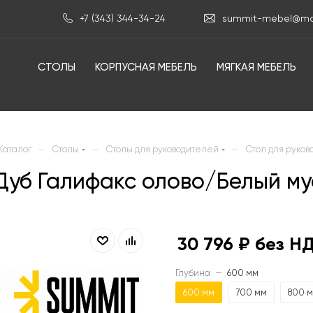
+7 (343) 344-34-24
summit-mebel@mai
СТОЛЫ
КОРПУСНАЯ МЕБЕЛЬ
МЯГКАЯ МЕБЕЛЬ
—
—
—
Каталог
Столы
Столы для руководителей
Стол для руков
 Дуб Галифакс олово/Белый 
30 796
₽ без Н
Глубина
—
600 мм
600 мм
700 мм
800 