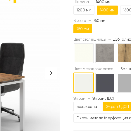
Ширина
—
1400 мм
1200 мм
1400 мм
160
Высота
—
750 мм
750 мм
Цвет столешницы
—
Дуб Галиф
Цвет металлокаркаса
—
Белый
Экран
—
Экран ЛДСП
Без экрана
Экран ЛДСП
Экран металл (перфорация к