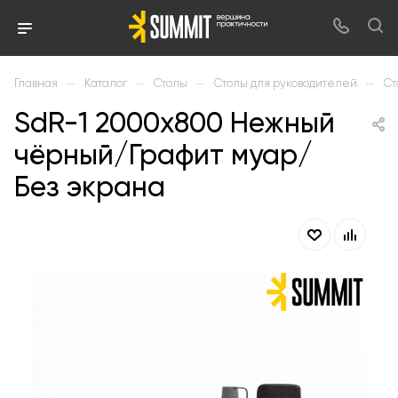
—
—
—
—
Главная
Каталог
Столы
Столы для руководителей
Ст
SdR-1 2000х800 Нежный
чёрный/Графит муар/
Без экрана