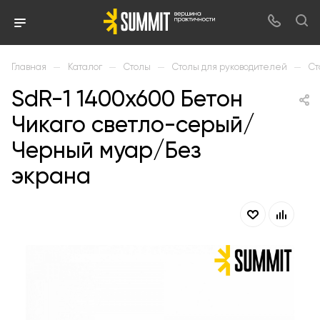
—
—
—
—
Главная
Каталог
Столы
Столы для руководителей
Ст
SdR-1 1400х600 Бетон
Чикаго светло-серый/
Черный муар/Без
экрана