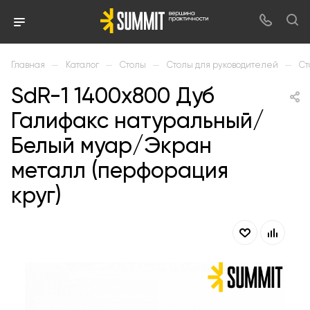
—
—
—
—
Главная
Каталог
Столы
Столы для руководителей
Ст
SdR-1 1400х800 Дуб
Галифакс натуральный/
Белый муар/Экран
металл (перфорация
круг)