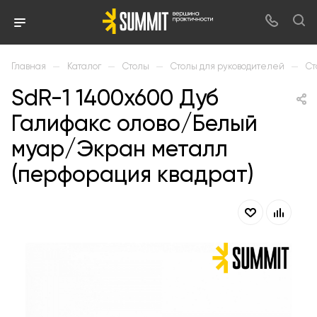
—
—
—
—
Главная
Каталог
Столы
Столы для руководителей
Ст
SdR-1 1400х600 Дуб
Галифакс олово/Белый
муар/Экран металл
(перфорация квадрат)