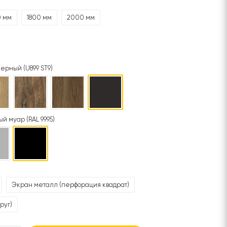
0 мм
1800 мм
2000 мм
ерный (U899 ST9)
й муар (RAL 9995)
Экран металл (перфорация квадрат)
руг)