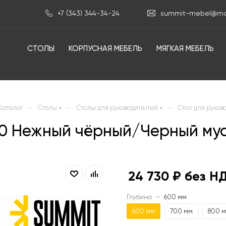
+7 (343) 344-34-24
summit-mebel@mai
СТОЛЫ
КОРПУСНАЯ МЕБЕЛЬ
МЯГКАЯ МЕБЕЛЬ
—
—
—
Каталог
Столы
Столы для руководителей
Стол для руков
00 Нежный чёрный/Черный му
24 730
₽ без Н
Глубина
—
600 мм
600 мм
700 мм
800 