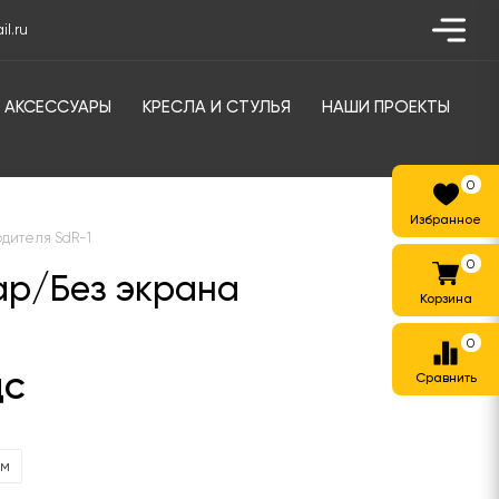
l.ru
АКСЕССУАРЫ
КРЕСЛА И СТУЛЬЯ
НАШИ ПРОЕКТЫ
0
одителя SdR-1
0
ар/Без экрана
0
ДС
мм