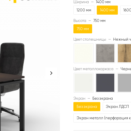
Ширина
—
1400 мм
1200 мм
1400 мм
160
Высота
—
750 мм
750 мм
Цвет столешницы
—
Нежный ч
Цвет металлокаркаса
—
Черны
Экран
—
Без экрана
Без экрана
Экран ЛДСП
Экран металл (перфорация к