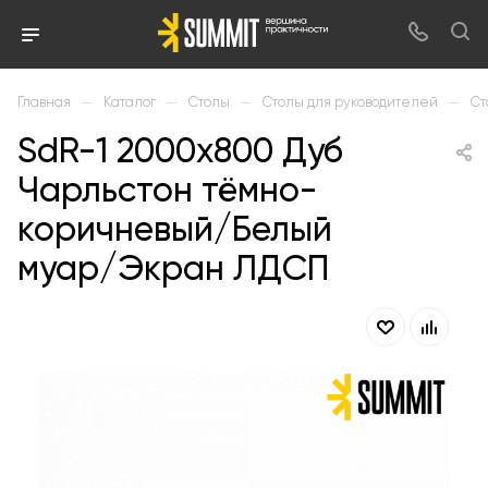
—
—
—
—
Главная
Каталог
Столы
Столы для руководителей
Ст
SdR-1 2000х800 Дуб
Чарльстон тёмно-
коричневый/Белый
муар/Экран ЛДСП