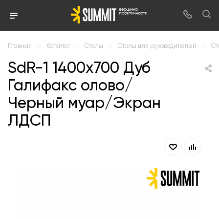
—
—
—
—
Главная
Каталог
Столы
Столы для руководителей
Ст
SdR-1 1400х700 Дуб
Галифакс олово/
Черный муар/Экран
ЛДСП